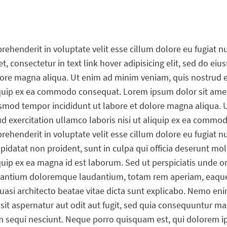
prehenderit in voluptate velit esse cillum dolore eu fugiat nu
, consectetur in text link hover adipisicing elit, sed do e
olore magna aliqua. Ut enim ad minim veniam, quis nostrud e
liquip ex ea commodo consequat. Lorem ipsum dolor sit ame
iusmod tempor incididunt ut labore et dolore magna aliqua. 
d exercitation ullamco laboris nisi ut aliquip ex ea commo
prehenderit in voluptate velit esse cillum dolore eu fugiat nu
pidatat non proident, sunt in culpa qui officia deserunt mol
iquip ex ea magna id est laborum. Sed ut perspiciatis unde o
usantium doloremque laudantium, totam rem aperiam, eaqu
t quasi architecto beatae vitae dicta sunt explicabo. Nemo e
sit aspernatur aut odit aut fugit, sed quia consequuntur ma
m sequi nesciunt. Neque porro quisquam est, qui dolorem 