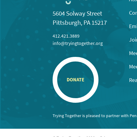
Con
5604 Solway Street
Pittsburgh, PA 15217
Emb
412.421.3889
Joi
info@tryingtogether.org
Mee
Mee
Rea
DONATE
Trying Together is pleased to partner with Pe