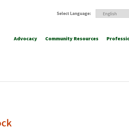
Select Language:
Advocacy
Community Resources
Professi
ock