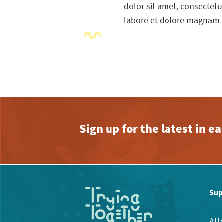
dolor sit amet, consectet
labore et dolore magnam 
Sign up for the latest in 
Sup
Att