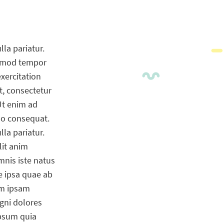
lla pariatur.
iusmod tempor
xercitation
t, consectetur
Ut enim ad
do consequat.
lla pariatur.
lit anim
mnis iste natus
e ipsa quae ab
nim ipsam
gni dolores
ipsum quia