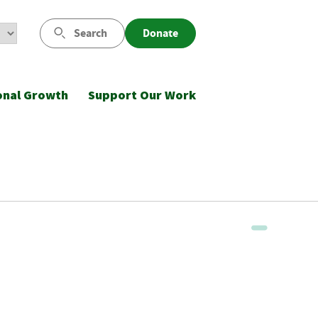
Search
Donate
onal Growth
Support Our Work