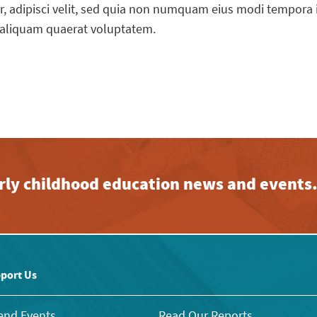
ur, adipisci velit, sed quia non numquam eius modi tempora 
aliquam quaerat voluptatem.
early childhood education news and events
port Us
end Events
Read Our Reports