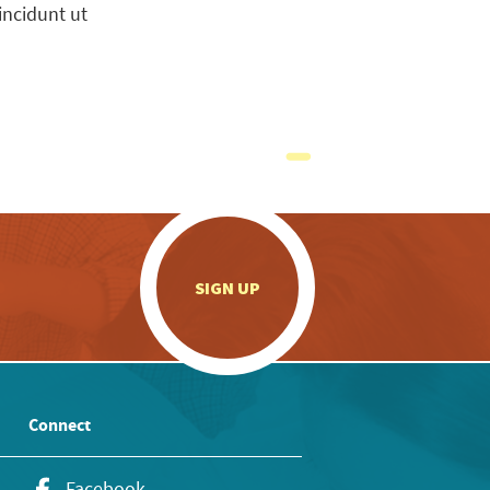
incidunt ut
.
SIGN UP
Connect
Facebook